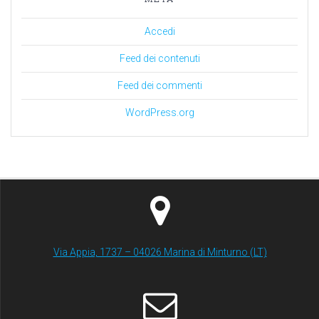
Accedi
Feed dei contenuti
Feed dei commenti
WordPress.org
Via Appia, 1737 – 04026 Marina di Minturno (LT)