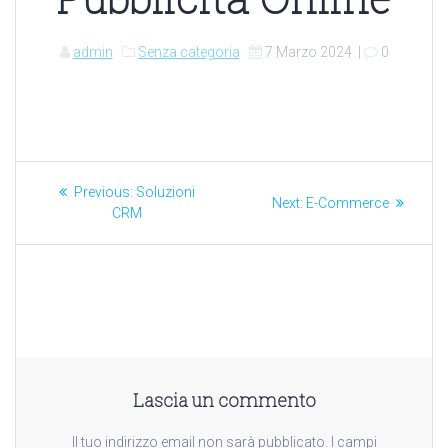
admin
Senza categoria
7 Marzo 2024
|
0
Navigazione
Previous
Previous:
Soluzioni
Next
Next:
E-Commerce
post:
articoli
CRM
post:
Lascia un commento
Il tuo indirizzo email non sarà pubblicato.
I campi